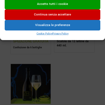
Accetto tutti i cookie
Continua senza accettare
Fiumano Prosecco
Campea Rossa
Visualizza le preferenze
Doc Treviso Brut
50,00
€
60,00
€
Cookie Policy
Privacy Policy
Scatola da 12 lattine da
440 ml.
Confezione da 6 bottiglie