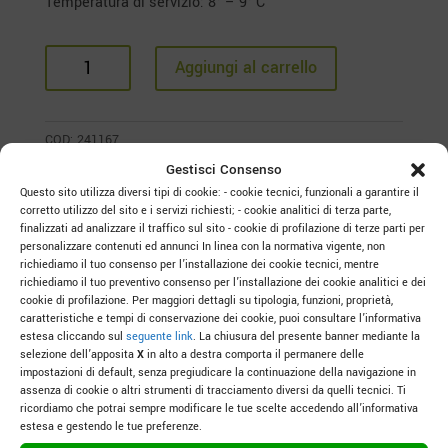
Temperatura di servizio: 8° – 9° C
Dude
Aggiungi al carrello
Frizzante
macerato
Col
COD:
241167
Fondo
Gestisci Consenso
quantità
Questo sito utilizza diversi tipi di cookie: - cookie tecnici, funzionali a garantire il
corretto utilizzo del sito e i servizi richiesti; - cookie analitici di terza parte,
finalizzati ad analizzare il traffico sul sito - cookie di profilazione di terze parti per
personalizzare contenuti ed annunci In linea con la normativa vigente, non
richiediamo il tuo consenso per l’installazione dei cookie tecnici, mentre
richiediamo il tuo preventivo consenso per l’installazione dei cookie analitici e dei
cookie di profilazione. Per maggiori dettagli su tipologia, funzioni, proprietà,
Prodotti correlati
caratteristiche e tempi di conservazione dei cookie, puoi consultare l’informativa
estesa cliccando sul
seguente link
. La chiusura del presente banner mediante la
selezione dell’apposita
X
in alto a destra comporta il permanere delle
impostazioni di default, senza pregiudicare la continuazione della navigazione in
assenza di cookie o altri strumenti di tracciamento diversi da quelli tecnici. Ti
ricordiamo che potrai sempre modificare le tue scelte accedendo all’informativa
estesa e gestendo le tue preferenze.