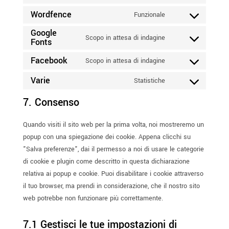
Consent
service
to
Wordfence
Funzionale
sourcebuster-
Consent
service
js
Google
to
wpml
Scopo in attesa di indagine
Fonts
Consent
service
to
wordfence
Facebook
Scopo in attesa di indagine
Consent
service
to
Varie
google-
Statistiche
Consent
service
fonts
to
7. Consenso
facebook
service
varie
Quando visiti il sito web per la prima volta, noi mostreremo un
popup con una spiegazione dei cookie. Appena clicchi su
"Salva preferenze", dai il permesso a noi di usare le categorie
di cookie e plugin come descritto in questa dichiarazione
relativa ai popup e cookie. Puoi disabilitare i cookie attraverso
il tuo browser, ma prendi in considerazione, che il nostro sito
web potrebbe non funzionare più correttamente.
7.1 Gestisci le tue impostazioni di