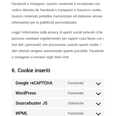
Facebook e Instagram. Questo contenuto è incorporato con
codice derivato da Facebook e Instagram e inserisce cookie.
Questo contenuto potrebbe memorizzare ed elaborare alcune
informazioni per la pubblicità personalizzata.
Leggi l'informativa sulla privacy di questi social network (che
possono cambiare regolarmente) per sapere cosa fanno con i
tuoi dati (personali) che processano usando questi cookie. I
dati ottenuti vengono anonimizzati quanto possibile. Facebook
e Instagram si trovano negli Stati Uniti.
6. Cookie inseriti
Google reCAPTCHA
Funzionale
Consent
to
WordPress
Funzionale
Consent
service
to
Sourcebuster JS
Statistiche
google-
Consent
service
recaptcha
to
WPML
Funzionale
wordpress