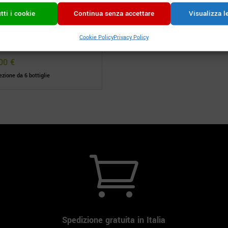
tti i cookie
Continua senza accettare
Visualizza l
e Frizzante macerato Col
Cookie Policy
Privacy Policy
ndo
,00
€
zione da 6 bottiglie

Spedizione gratuita in Italia