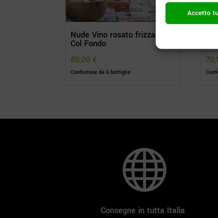
Accetto tu
Nude Vino rosato frizzante
Dud
Col Fondo
Fo
80,00
€
70
Confezione da 6 bottiglie
Confe

Consegne in tutta Italia