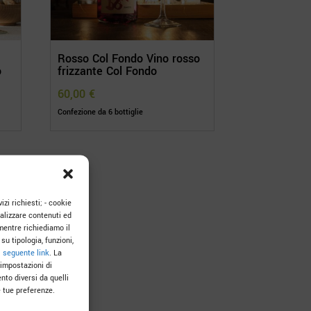
Rosso Col Fondo Vino rosso
o
frizzante Col Fondo
60,00
€
Confezione da 6 bottiglie
izi richiesti; - cookie
onalizzare contenuti ed
mentre richiediamo il
su tipologia, funzioni,
l
seguente link
. La
 impostazioni di
nto diversi da quelli
 tue preferenze.