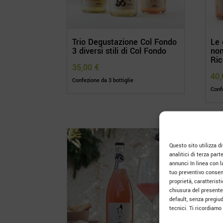
Trio Degustazione Col Fondo
Le 
3 diversi stili di Col Fondo
non
Ric
35,00
€
40
Confezione da 3 bottiglie
Confe
Questo sito utilizza div
analitici di terza part
annunci In linea con l
tuo preventivo consens
proprietà, caratteris
chiusura del presente
default, senza pregiud
tecnici. Ti ricordiam