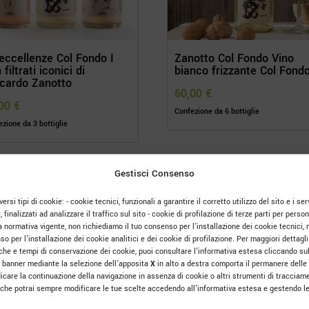
eccellenze Col Fondo I
Zanotto Col Fondo Vino
 filtrati iconici di
bianco frizzante Col Fond
cardo Zanotto
60,00
€
,00
€
Confezione da 6 bottiglie
zione da 3 bottiglie
Gestisci Consenso
ersi tipi di cookie: - cookie tecnici, funzionali a garantire il corretto utilizzo del sito e i serv
e, finalizzati ad analizzare il traffico sul sito - cookie di profilazione di terze parti per pers
a normativa vigente, non richiediamo il tuo consenso per l’installazione dei cookie tecnici, 
o per l’installazione dei cookie analitici e dei cookie di profilazione. Per maggiori dettagli 
tiche e tempi di conservazione dei cookie, puoi consultare l’informativa estesa cliccando su
 banner mediante la selezione dell’apposita
X
in alto a destra comporta il permanere delle
icare la continuazione della navigazione in assenza di cookie o altri strumenti di tracciame
o che potrai sempre modificare le tue scelte accedendo all’informativa estesa e gestendo le