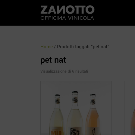
Home
/ Prodotti taggati “pet nat”
pet nat
Ordina
Visualizzazione di 6 risultati
in
base
al
più
recente