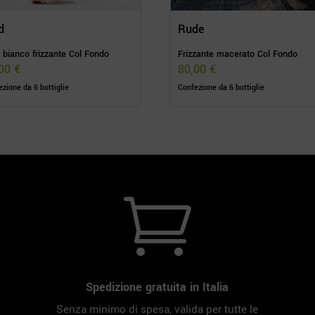
d
Rude
 bianco frizzante Col Fondo
Frizzante macerato Col Fondo
,00
€
80,00
€
zione da 6 bottiglie
Confezione da 6 bottiglie

Spedizione gratuita in Italia
Senza minimo di spesa, valida per tutte le