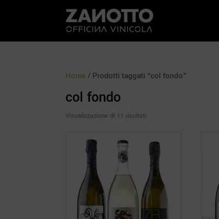
Home
/ Prodotti taggati “col fondo”
col fondo
Ordina
Visualizzazione di 11 risultati
in
base
al
più
recente