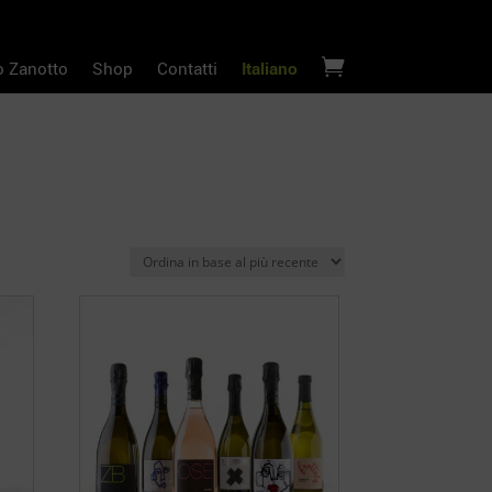

o Zanotto
Shop
Contatti
Italiano