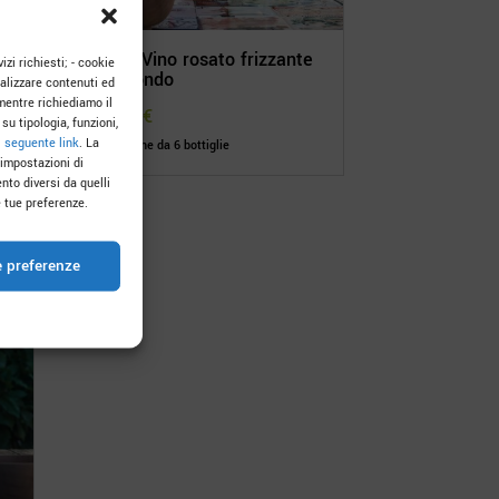
so
Nude Vino rosato frizzante
izi richiesti; - cookie
Col Fondo
onalizzare contenuti ed
mentre richiediamo il
80,00
€
su tipologia, funzioni,
l
seguente link
. La
Confezione da 6 bottiglie
 impostazioni di
nto diversi da quelli
 tue preferenze.
e preferenze