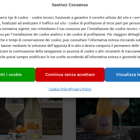
Gestisci Consenso
otto Col Fondo Vino
Rosso Col Fondo Vino ros
ersi tipi di cookie: - cookie tecnici, funzionali a garantire il corretto utilizzo del sito e i serv
nco frizzante Col Fondo
frizzante Col Fondo
e, finalizzati ad analizzare il traffico sul sito - cookie di profilazione di terze parti per pers
a normativa vigente, non richiediamo il tuo consenso per l’installazione dei cookie tecnici, 
,00
€
60,00
€
o per l’installazione dei cookie analitici e dei cookie di profilazione. Per maggiori dettagli 
tiche e tempi di conservazione dei cookie, puoi consultare l’informativa estesa cliccando su
zione da 6 bottiglie
Confezione da 6 bottiglie
 banner mediante la selezione dell’apposita
X
in alto a destra comporta il permanere delle
icare la continuazione della navigazione in assenza di cookie o altri strumenti di tracciame
o che potrai sempre modificare le tue scelte accedendo all’informativa estesa e gestendo le
tti i cookie
Continua senza accettare
Visualizza l
Cookie Policy
Privacy Policy