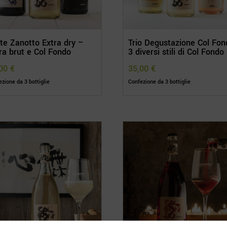
te Zanotto Extra dry –
Trio Degustazione Col Fon
ra brut e Col Fondo
3 diversi stili di Col Fondo
,00
€
35,00
€
zione da 3 bottiglie
Confezione da 3 bottiglie