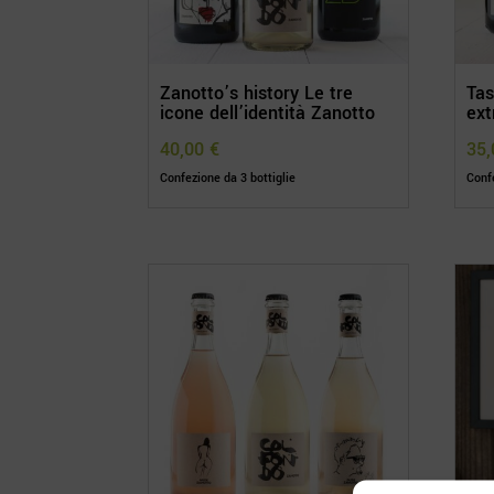
Zanotto’s history Le tre
Tas
icone dell’identità Zanotto
ext
40,00
€
35
Confezione da 3 bottiglie
Confe