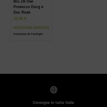
Brù ZB Osé
Prosecco Docg e
Doc Rosé
35,00
€
Confezione da 3 bottiglie

Consegne in tutta Italia