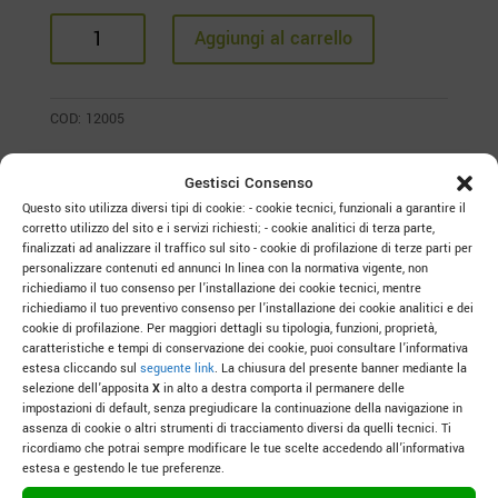
Zanotto's
Aggiungi al carrello
history
Le
tre
COD:
12005
icone
dell’identità
Gestisci Consenso
Zanotto
Questo sito utilizza diversi tipi di cookie: - cookie tecnici, funzionali a garantire il
quantità
corretto utilizzo del sito e i servizi richiesti; - cookie analitici di terza parte,
finalizzati ad analizzare il traffico sul sito - cookie di profilazione di terze parti per
personalizzare contenuti ed annunci In linea con la normativa vigente, non
richiediamo il tuo consenso per l’installazione dei cookie tecnici, mentre
Prodotti correlati
richiediamo il tuo preventivo consenso per l’installazione dei cookie analitici e dei
cookie di profilazione. Per maggiori dettagli su tipologia, funzioni, proprietà,
caratteristiche e tempi di conservazione dei cookie, puoi consultare l’informativa
estesa cliccando sul
seguente link
. La chiusura del presente banner mediante la
selezione dell’apposita
X
in alto a destra comporta il permanere delle
impostazioni di default, senza pregiudicare la continuazione della navigazione in
assenza di cookie o altri strumenti di tracciamento diversi da quelli tecnici. Ti
ricordiamo che potrai sempre modificare le tue scelte accedendo all’informativa
estesa e gestendo le tue preferenze.