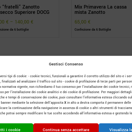
o “fratelli” Zanotto
Mix Primavera La cassa
osecco Superiore DOCG
mista Zanotto
,00
€
–
140,00
€
65,00
€
zione da 6 bottiglie
Confezione da 6 Bottiglie
Gestisci Consenso
ersi tipi di cookie: - cookie tecnici, funzionali a garantire il corretto utilizzo del sito e i serv
e, finalizzati ad analizzare il traffico sul sito - cookie di profilazione di terze parti per pers
a normativa vigente, non richiediamo il tuo consenso per l’installazione dei cookie tecnici, 
o per l’installazione dei cookie analitici e dei cookie di profilazione. Per maggiori dettagli 
tiche e tempi di conservazione dei cookie, puoi consultare l’informativa estesa cliccando su
 banner mediante la selezione dell’apposita
X
in alto a destra comporta il permanere delle
icare la continuazione della navigazione in assenza di cookie o altri strumenti di tracciame
o che potrai sempre modificare le tue scelte accedendo all’informativa estesa e gestendo le
tti i cookie
Continua senza accettare
Visualizza l