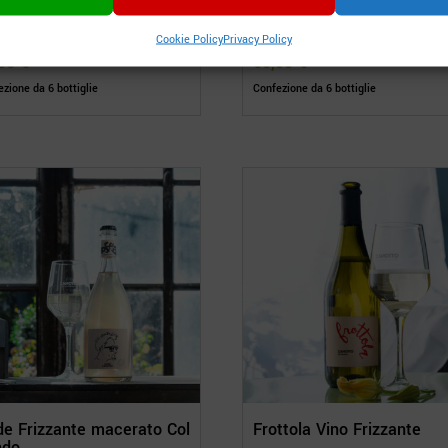
– Extra Brut Prosecco
Zanotto Col Fondo Vino
periore DOCG
bianco frizzante Col Fond
Cookie Policy
Privacy Policy
,00
€
60,00
€
zione da 6 bottiglie
Confezione da 6 bottiglie
e Frizzante macerato Col
Frottola Vino Frizzante
ndo