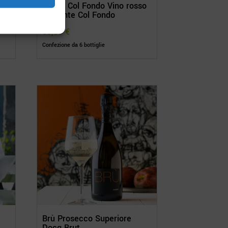
Rosso Col Fondo Vino rosso
o
frizzante Col Fondo
60,00
€
Confezione da 6 bottiglie
Brù Prosecco Superiore
Docg Brut