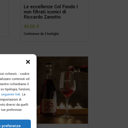
Le eccellenze Col Fondo I
non filtrati iconici di
Riccardo Zanotto
40,00
€
Confezione da 3 bottiglie
izi richiesti; - cookie
onalizzare contenuti ed
mentre richiediamo il
su tipologia, funzioni,
l
seguente link
. La
 impostazioni di
nto diversi da quelli
 tue preferenze.
e preferenze