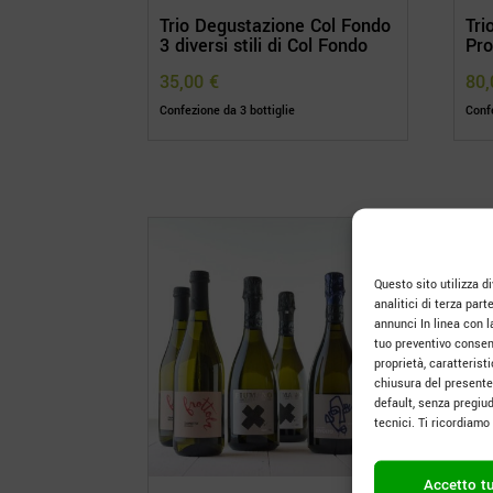
Trio Degustazione Col Fondo
Tri
3 diversi stili di Col Fondo
Pr
35,00
€
80
Confezione da 3 bottiglie
Confe
Questo sito utilizza div
analitici di terza part
annunci In linea con l
tuo preventivo consens
proprietà, caratteris
chiusura del presente
default, senza pregiud
tecnici. Ti ricordiam
Accetto tu