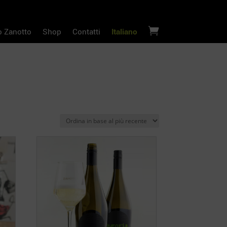

o Zanotto
Shop
Contatti
Italiano