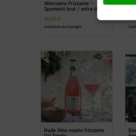
Alternativi Frizzante –
ZB 
Spumanti brut / extra dry
Su
50,00
€
80
Confezione da 6 bottiglie
Confe
Nude Vino rosato frizzante
Dud
Col Fondo
Fo