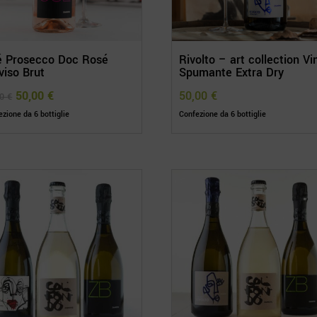
é Prosecco Doc Rosé
Rivolto – art collection Vi
viso Brut
Spumante Extra Dry
Il
Il
50,00
€
50,00
€
00
€
prezzo
prezzo
zione da 6 bottiglie
Confezione da 6 bottiglie
originale
attuale
era:
è:
60,00 €.
50,00 €.