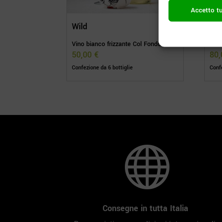
Accetto tu
Wild
Ru
Vino bianco frizzante Col Fondo
Friz
50,00
€
80
Confezione da 6 bottiglie
Confe

Consegne in tutta Italia