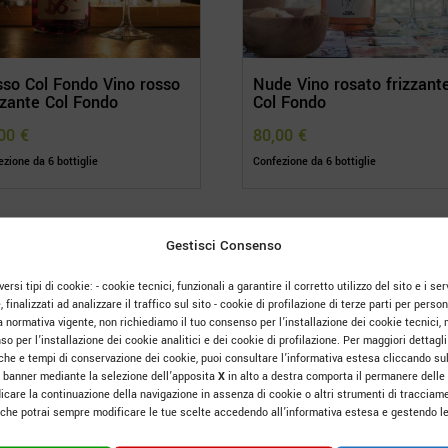
so Col Fondo Vino rosso
Nude Vino rosato frizzant
zzante Col Fondo
Col Fondo
,00
€
80,00
€
zione da 6 bottiglie
Confezione da 6 bottiglie
Gestisci Consenso
ersi tipi di cookie: - cookie tecnici, funzionali a garantire il corretto utilizzo del sito e i serv
e, finalizzati ad analizzare il traffico sul sito - cookie di profilazione di terze parti per pers
a normativa vigente, non richiediamo il tuo consenso per l’installazione dei cookie tecnici, 
o per l’installazione dei cookie analitici e dei cookie di profilazione. Per maggiori dettagli 
tiche e tempi di conservazione dei cookie, puoi consultare l’informativa estesa cliccando su
 banner mediante la selezione dell’apposita
X
in alto a destra comporta il permanere delle
icare la continuazione della navigazione in assenza di cookie o altri strumenti di tracciame
o che potrai sempre modificare le tue scelte accedendo all’informativa estesa e gestendo le