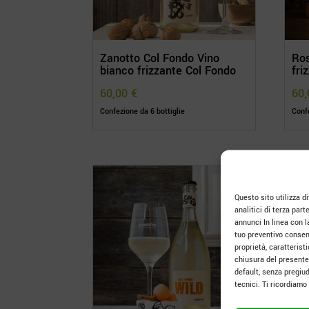
Zanotto Col Fondo Vino
Ros
bianco frizzante Col Fondo
fri
60,00
€
60
Confezione da 6 bottiglie
Confe
Questo sito utilizza div
analitici di terza part
annunci In linea con l
tuo preventivo consens
proprietà, caratteris
chiusura del presente
default, senza pregiud
tecnici. Ti ricordiam