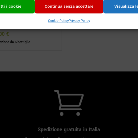
tti i cookie
Continua senza accettare
Visualizza l
de
Cookie Policy
Privacy Policy
zante macerato Col Fondo
,00
€
zione da 6 bottiglie

Spedizione gratuita in Italia