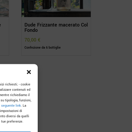
e
Dude Frizzante macerato Col
Fondo
70,00
€
Confezione da 6 bottiglie
izi richiesti; - cookie
onalizzare contenuti ed
mentre richiediamo il
su tipologia, funzioni,
l
seguente link
. La
 impostazioni di
nto diversi da quelli
 tue preferenze.