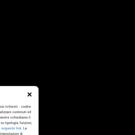
izi richiesti; - cookie
onalizzare contenuti ed
mentre richiediamo il
su tipologia, funzioni,
l
seguente link
. La
 impostazioni di