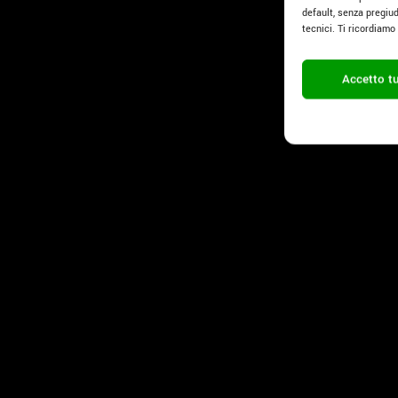
default, senza pregiud
tecnici. Ti ricordiam
Accetto tu