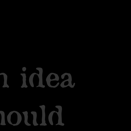
 idea
hould