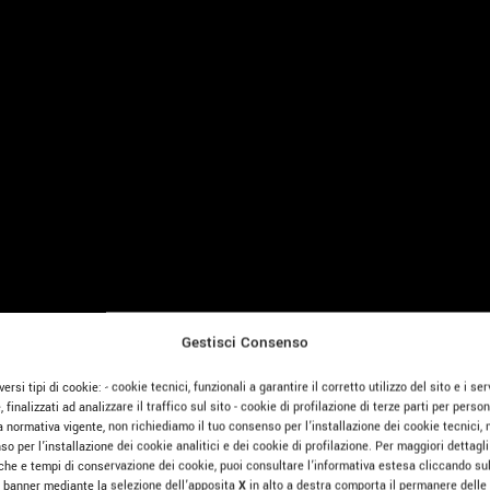
Gestisci Consenso
ersi tipi di cookie: - cookie tecnici, funzionali a garantire il corretto utilizzo del sito e i serv
e, finalizzati ad analizzare il traffico sul sito - cookie di profilazione di terze parti per pers
a normativa vigente, non richiediamo il tuo consenso per l’installazione dei cookie tecnici, 
o per l’installazione dei cookie analitici e dei cookie di profilazione. Per maggiori dettagli 
tiche e tempi di conservazione dei cookie, puoi consultare l’informativa estesa cliccando su
 banner mediante la selezione dell’apposita
X
in alto a destra comporta il permanere delle