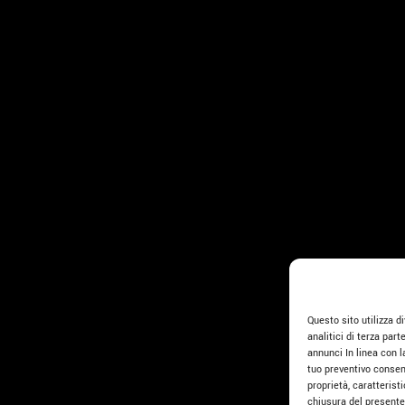
Questo sito utilizza div
analitici di terza part
annunci In linea con l
tuo preventivo consens
proprietà, caratteris
chiusura del presente