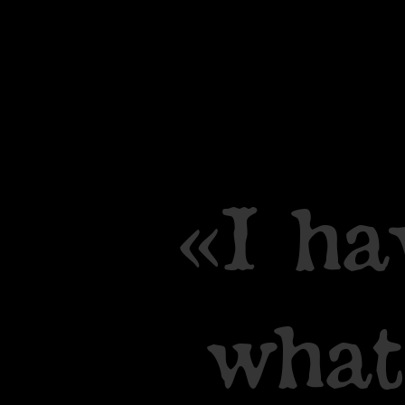
«
I
ha
wha