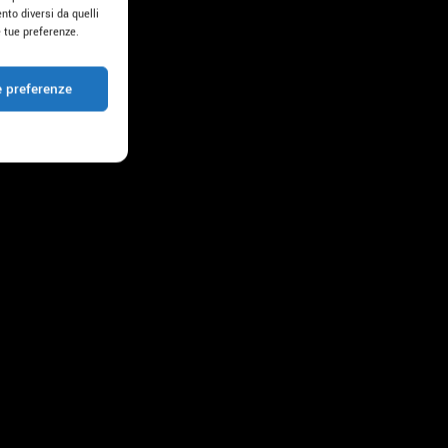
nto diversi da quelli
 tue preferenze.
e preferenze