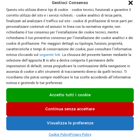
Gestisci Consenso
Conegliano Valdobbiadene DOCG. ZB, un Extra Brut
Questo sito utilizza diversi tipi di cookie: - cookie tecnici, funzionali a garantire il
con meno di 3 g/L di residuo zuccherino, offre
corretto utilizzo del sito e i servizi richiesti; - cookie analitici di terza parte,
un’esperienza intensa, secca e minerale, per chi
finalizzati ad analizzare il traffico sul sito - cookie di profilazione di terze parti per
personalizzare contenuti ed annunci In linea con la normativa vigente, non
cerca purezza e carattere. Brut Bajo, con 8 g/L di
richiediamo il tuo consenso per l’installazione dei cookie tecnici, mentre
residuo zuccherino, porta una morbidezza fruttata, con
richiediamo il tuo preventivo consenso per l’installazione dei cookie analitici e dei
note di mela e pera che invitano alla convivialità.
cookie di profilazione. Per maggiori dettagli su tipologia, funzioni, proprietà,
caratteristiche e tempi di conservazione dei cookie, puoi consultare l’informativa
Insieme, questi tre vini—ciascuno con la sua
estesa cliccando sul
seguente link
. La chiusura del presente banner mediante la
personalità distinta—formano una collezione che
selezione dell’apposita
X
in alto a destra comporta il permanere delle
rappresenta l’intero spettro di ciò che questo
impostazioni di default, senza pregiudicare la continuazione della navigazione in
assenza di cookie o altri strumenti di tracciamento diversi da quelli tecnici. Ti
territorio può offrire. Per cogliere appieno l’essenza
ricordiamo che potrai sempre modificare le tue scelte accedendo all’informativa
del Prosecco Superiore DOCG, è imprescindibile
estesa e gestendo le tue preferenze.
assaggiarli tutti: l’intensità di ZB, l’equilibrio di Brù e
Accetto tutti i cookie
l’accessibilità di Brut Bajo dipingono un ritratto
completo di questa regione iconica.
Continua senza accettare
Visualizza le preferenze
Cookie Policy
Privacy Policy