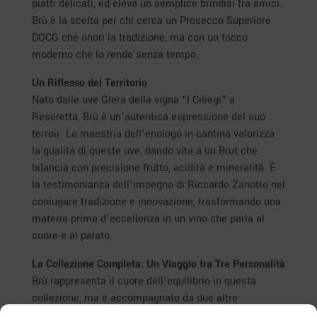
piatti delicati, ed eleva un semplice brindisi tra amici.
Brù è la scelta per chi cerca un Prosecco Superiore
DOCG che onori la tradizione, ma con un tocco
moderno che lo rende senza tempo.
Un Riflesso del Territorio
Nato dalle uve Glera della vigna “I Ciliegi” a
Reseretta, Brù è un’autentica espressione del suo
terroir. La maestria dell’enologo in cantina valorizza
la qualità di queste uve, dando vita a un Brut che
bilancia con precisione frutto, acidità e mineralità. È
la testimonianza dell’impegno di Riccardo Zanotto nel
coniugare tradizione e innovazione, trasformando una
materia prima d’eccellenza in un vino che parla al
cuore e al palato.
La Collezione Completa: Un Viaggio tra Tre Personalità
Brù rappresenta il cuore dell’equilibrio in questa
collezione, ma è accompagnato da due altre
espressioni che completano il racconto del