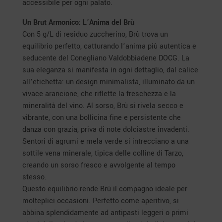
accessibile per ogni palato.
Un Brut Armonico: L’Anima del Brù
Con 5 g/L di residuo zuccherino, Brù trova un
equilibrio perfetto, catturando l’anima più autentica e
seducente del Conegliano Valdobbiadene DOCG. La
sua eleganza si manifesta in ogni dettaglio, dal calice
all’etichetta: un design minimalista, illuminato da un
vivace arancione, che riflette la freschezza e la
mineralità del vino. Al sorso, Brù si rivela secco e
vibrante, con una bollicina fine e persistente che
danza con grazia, priva di note dolciastre invadenti.
Sentori di agrumi e mela verde si intrecciano a una
sottile vena minerale, tipica delle colline di Tarzo,
creando un sorso fresco e avvolgente al tempo
stesso.
Questo equilibrio rende Brù il compagno ideale per
molteplici occasioni. Perfetto come aperitivo, si
abbina splendidamente ad antipasti leggeri o primi