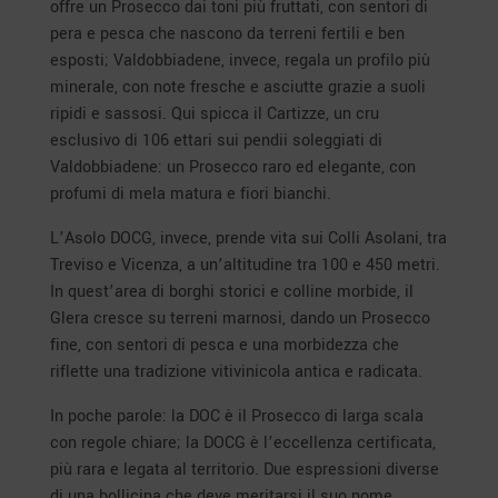
offre un Prosecco dai toni più fruttati, con sentori di
pera e pesca che nascono da terreni fertili e ben
esposti; Valdobbiadene, invece, regala un profilo più
minerale, con note fresche e asciutte grazie a suoli
ripidi e sassosi. Qui spicca il Cartizze, un cru
esclusivo di 106 ettari sui pendii soleggiati di
Valdobbiadene: un Prosecco raro ed elegante, con
profumi di mela matura e fiori bianchi.
L’Asolo DOCG, invece, prende vita sui Colli Asolani, tra
Treviso e Vicenza, a un’altitudine tra 100 e 450 metri.
In quest’area di borghi storici e colline morbide, il
Glera cresce su terreni marnosi, dando un Prosecco
fine, con sentori di pesca e una morbidezza che
riflette una tradizione vitivinicola antica e radicata.
In poche parole: la DOC è il Prosecco di larga scala
con regole chiare; la DOCG è l’eccellenza certificata,
più rara e legata al territorio. Due espressioni diverse
di una bollicina che deve meritarsi il suo nome.