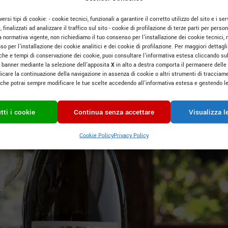
ersi tipi di cookie: - cookie tecnici, funzionali a garantire il corretto utilizzo del sito e i serv
e, finalizzati ad analizzare il traffico sul sito - cookie di profilazione di terze parti per pers
a normativa vigente, non richiediamo il tuo consenso per l’installazione dei cookie tecnici, 
o per l’installazione dei cookie analitici e dei cookie di profilazione. Per maggiori dettagli 
tiche e tempi di conservazione dei cookie, puoi consultare l’informativa estesa cliccando su
 banner mediante la selezione dell’apposita
X
in alto a destra comporta il permanere delle
icare la continuazione della navigazione in assenza di cookie o altri strumenti di tracciame
o che potrai sempre modificare le tue scelte accedendo all’informativa estesa e gestendo le
tti i cookie
Continua senza accettare
Visualizza l
Cookie Policy
Privacy Policy