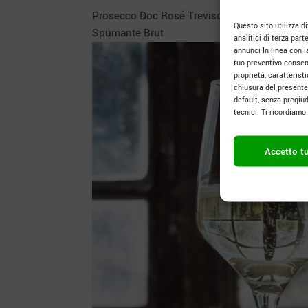
Prosecco Doc Rosé Treviso
Questo sito utilizza div
Spumante Brut
analitici di terza part
annunci In linea con l
tuo preventivo consens
proprietà, caratteris
chiusura del presente
default, senza pregiud
tecnici. Ti ricordiam
Accetto tu