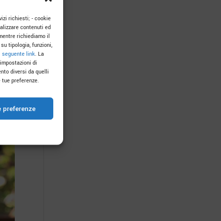
izi richiesti; - cookie
onalizzare contenuti ed
mentre richiediamo il
su tipologia, funzioni,
l
seguente link
. La
 impostazioni di
nto diversi da quelli
 tue preferenze.
e preferenze