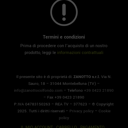
r
Termini e condizioni
Prima di procedere con l’acquisto di un nostro
prodotto, leggi le
informazioni contrattuali
Il presente sito è di proprietà di:
ZANOTTO s.r.l.
Via N.
Sauro, 18 – 31044 Montebelluna (TV) –
info@zanottocolfondo.com
– Telefono
+39 0423 21890
– Fax +39 0423 21890
P.IVA 04783150263 – REA TV – 377623 – © Copyright
2025. Tutti i diritti riservati –
Privacy policy
–
Cookie
policy
IL MIO ACCOUNT
.
CARRELLO
.
PAGAMENTO
.