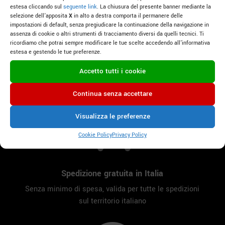

estesa cliccando sul
seguente link
. La chiusura del presente banner mediante la
selezione dell’apposita
X
in alto a destra comporta il permanere delle
impostazioni di default, senza pregiudicare la continuazione della navigazione in
assenza di cookie o altri strumenti di tracciamento diversi da quelli tecnici. Ti
ricordiamo che potrai sempre modificare le tue scelte accedendo all’informativa
estesa e gestendo le tue preferenze.
Consegne in tutta Italia
Accetto tutti i cookie
Per acquisti con spedizioni internazionali,
ti preghiamo di
contattarci
Continua senza accettare

Visualizza le preferenze
Cookie Policy
Privacy Policy
Spedizione gratuita in Italia
Senza minimo di spesa, valida per tutte le spedizioni
sul territorio italiano