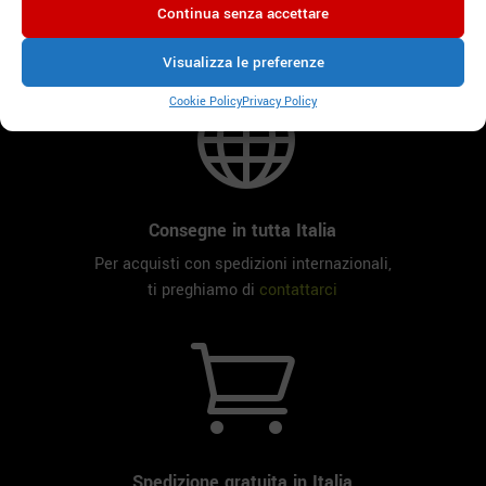
Continua senza accettare
Visualizza le preferenze

Cookie Policy
Privacy Policy
Consegne in tutta Italia
Per acquisti con spedizioni internazionali,
ti preghiamo di
contattarci

Spedizione gratuita in Italia