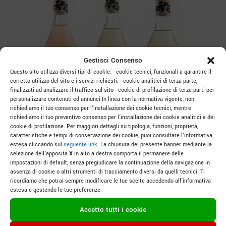
Gestisci Consenso
Questo sito utilizza diversi tipi di cookie: - cookie tecnici, funzionali a garantire il
corretto utilizzo del sito e i servizi richiesti; - cookie analitici di terza parte,
finalizzati ad analizzare il traffico sul sito - cookie di profilazione di terze parti per
personalizzare contenuti ed annunci In linea con la normativa vigente, non
richiediamo il tuo consenso per l’installazione dei cookie tecnici, mentre
richiediamo il tuo preventivo consenso per l’installazione dei cookie analitici e dei
cookie di profilazione. Per maggiori dettagli su tipologia, funzioni, proprietà,
caratteristiche e tempi di conservazione dei cookie, puoi consultare l’informativa
estesa cliccando sul
seguente link
. La chiusura del presente banner mediante la
selezione dell’apposita
X
in alto a destra comporta il permanere delle
Le eccellenze Col Fondo I non filtrati iconici
impostazioni di default, senza pregiudicare la continuazione della navigazione in
di Riccardo Zanotto
assenza di cookie o altri strumenti di tracciamento diversi da quelli tecnici. Ti
ricordiamo che potrai sempre modificare le tue scelte accedendo all’informativa
40,00
€
estesa e gestendo le tue preferenze.
Confezione da 3 bottiglie
Accetto tutti i cookie