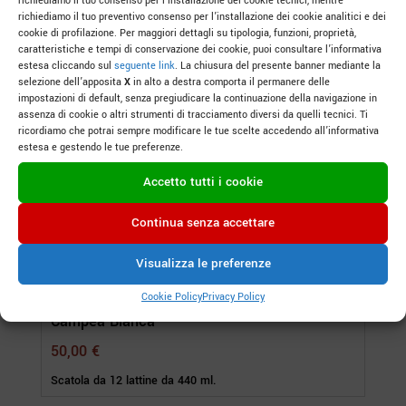
richiediamo il tuo consenso per l’installazione dei cookie tecnici, mentre
richiediamo il tuo preventivo consenso per l’installazione dei cookie analitici e dei
cookie di profilazione. Per maggiori dettagli su tipologia, funzioni, proprietà,
caratteristiche e tempi di conservazione dei cookie, puoi consultare l’informativa
estesa cliccando sul
seguente link
. La chiusura del presente banner mediante la
selezione dell’apposita
X
in alto a destra comporta il permanere delle
impostazioni di default, senza pregiudicare la continuazione della navigazione in
assenza di cookie o altri strumenti di tracciamento diversi da quelli tecnici. Ti
ricordiamo che potrai sempre modificare le tue scelte accedendo all’informativa
estesa e gestendo le tue preferenze.
Accetto tutti i cookie
Continua senza accettare
Visualizza le preferenze
Cookie Policy
Privacy Policy
Campea Bianca
50,00
€
Scatola da 12 lattine da 440 ml.