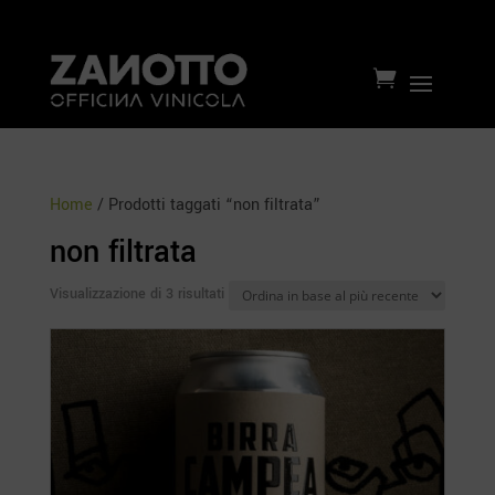

Home
/ Prodotti taggati “non filtrata”
non filtrata
Ordina
Visualizzazione di 3 risultati
in
base
al
più
recente