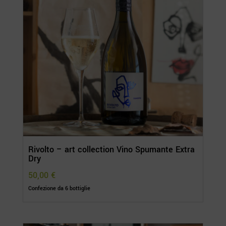
Rivolto – art collection Vino Spumante Extra
Dry
50,00
€
Confezione da 6 bottiglie