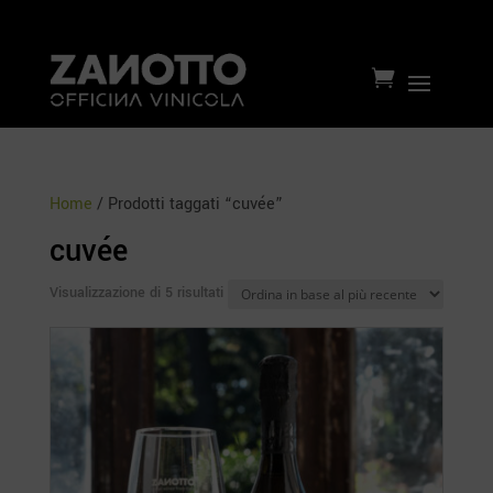

Home
/ Prodotti taggati “cuvée”
cuvée
Ordina
Visualizzazione di 5 risultati
in
base
al
più
recente