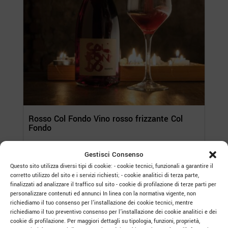
Rosso Col Fondo Vino rosso frizzante Col
Fondo
60,00
€
Gestisci Consenso
Confezione da 6 bottiglie
Questo sito utilizza diversi tipi di cookie: - cookie tecnici, funzionali a garantire il
corretto utilizzo del sito e i servizi richiesti; - cookie analitici di terza parte,
finalizzati ad analizzare il traffico sul sito - cookie di profilazione di terze parti per
personalizzare contenuti ed annunci In linea con la normativa vigente, non
richiediamo il tuo consenso per l’installazione dei cookie tecnici, mentre
richiediamo il tuo preventivo consenso per l’installazione dei cookie analitici e dei
cookie di profilazione. Per maggiori dettagli su tipologia, funzioni, proprietà,