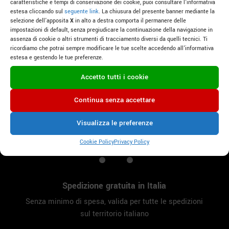
caratteristiche e tempi di conservazione dei cookie, puoi consultare l’informativa

estesa cliccando sul
seguente link
. La chiusura del presente banner mediante la
selezione dell’apposita
X
in alto a destra comporta il permanere delle
impostazioni di default, senza pregiudicare la continuazione della navigazione in
assenza di cookie o altri strumenti di tracciamento diversi da quelli tecnici. Ti
ricordiamo che potrai sempre modificare le tue scelte accedendo all’informativa
estesa e gestendo le tue preferenze.
Consegne in tutta Italia
Accetto tutti i cookie
Per acquisti con spedizioni internazionali,
ti preghiamo di
contattarci
Continua senza accettare

Visualizza le preferenze
Cookie Policy
Privacy Policy
Spedizione gratuita in Italia
Senza minimo di spesa, valida per tutte le spedizioni
sul territorio italiano