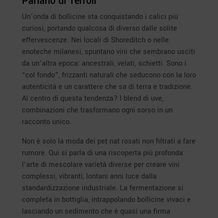
Parlano di Terroir
Un’onda di bollicine sta conquistando i calici più
curiosi, portando qualcosa di diverso dalle solite
effervescenze. Nei locali di Shoreditch o nelle
enoteche milanesi, spuntano vini che sembrano usciti
da un’altra epoca: ancestrali, velati, schietti. Sono i
“col fondo”, frizzanti naturali che seducono con la loro
autenticità e un carattere che sa di terra e tradizione.
Al centro di questa tendenza? I blend di uve,
combinazioni che trasformano ogni sorso in un
racconto unico.
Non è solo la moda dei pet nat rosati non filtrati a fare
rumore. Qui si parla di una riscoperta più profonda:
l’arte di mescolare varietà diverse per creare vini
complessi, vibranti, lontani anni luce dalla
standardizzazione industriale. La fermentazione si
completa in bottiglia, intrappolando bollicine vivaci e
lasciando un sedimento che è quasi una firma