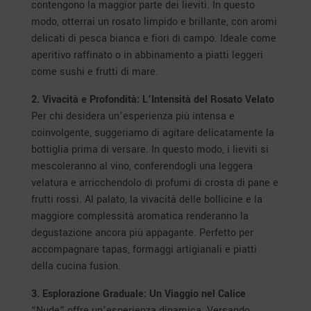
contengono la maggior parte dei lieviti. In questo
modo, otterrai un rosato limpido e brillante, con aromi
delicati di pesca bianca e fiori di campo. Ideale come
aperitivo raffinato o in abbinamento a piatti leggeri
come sushi e frutti di mare.
2. Vivacità e Profondità: L’Intensità del Rosato Velato
Per chi desidera un’esperienza più intensa e
coinvolgente, suggeriamo di agitare delicatamente la
bottiglia prima di versare. In questo modo, i lieviti si
mescoleranno al vino, conferendogli una leggera
velatura e arricchendolo di profumi di crosta di pane e
frutti rossi. Al palato, la vivacità delle bollicine e la
maggiore complessità aromatica renderanno la
degustazione ancora più appagante. Perfetto per
accompagnare tapas, formaggi artigianali e piatti
della cucina fusion.
3. Esplorazione Graduale: Un Viaggio nel Calice
“Nude” offre un’esperienza dinamica. Versando