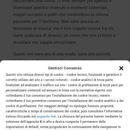
raccontano una storia. Li trovi sempre più spesso a
illuminare aperitivi ricercati o momenti conviviali,
magari accanto a piatti che condividono la stessa
passione per il territorio. Non sono ancora un
fenomeno di massa, ma il loro seguito cresce tra chi
vuole qualcosa di diverso, un sorso che non si limiti a
dissetare ma sappia emozionare.
Questi vini sono più di una moda: sono una piccola
rivoluzione. Animano le chiacchiere tra appassionati,
fanno alzare i calici e ricordano che un buon vino non
Gestisci Consenso
è solo gusto, ma identità. Un brindisi alla terra, alle
Questo sito utilizza diversi tipi di cookie: - cookie tecnici, funzionali a garantire il
corretto utilizzo del sito e i servizi richiesti; - cookie analitici di terza parte,
sue uve e a chi sa farle cantare.
finalizzati ad analizzare il traffico sul sito - cookie di profilazione di terze parti per
personalizzare contenuti ed annunci In linea con la normativa vigente, non
richiediamo il tuo consenso per l’installazione dei cookie tecnici, mentre
richiediamo il tuo preventivo consenso per l’installazione dei cookie analitici e dei
cookie di profilazione. Per maggiori dettagli su tipologia, funzioni, proprietà,
caratteristiche e tempi di conservazione dei cookie, puoi consultare l’informativa
estesa cliccando sul
seguente link
. La chiusura del presente banner mediante la
selezione dell’apposita
X
in alto a destra comporta il permanere delle
impostazioni di default, senza pregiudicare la continuazione della navigazione in