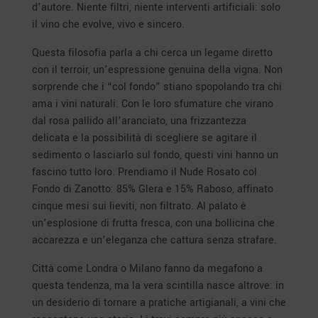
d’autore. Niente filtri, niente interventi artificiali: solo
il vino che evolve, vivo e sincero.
Questa filosofia parla a chi cerca un legame diretto
con il terroir, un’espressione genuina della vigna. Non
sorprende che i “col fondo” stiano spopolando tra chi
ama i vini naturali. Con le loro sfumature che virano
dal rosa pallido all’aranciato, una frizzantezza
delicata e la possibilità di scegliere se agitare il
sedimento o lasciarlo sul fondo, questi vini hanno un
fascino tutto loro. Prendiamo il Nude Rosato col
Fondo di Zanotto: 85% Glera e 15% Raboso, affinato
cinque mesi sui lieviti, non filtrato. Al palato è
un’esplosione di frutta fresca, con una bollicina che
accarezza e un’eleganza che cattura senza strafare.
Città come Londra o Milano fanno da megafono a
questa tendenza, ma la vera scintilla nasce altrove: in
un desiderio di tornare a pratiche artigianali, a vini che